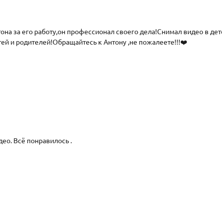
она за его работу,он профессионал своего дела!Снимал видео в дет
ей и родителей!Обращайтесь к Антону ,не пожалеете!!!❤️
ео. Всё понравилось .