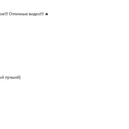
е!!! Отличные видео!!! 🔥
мый лучший)