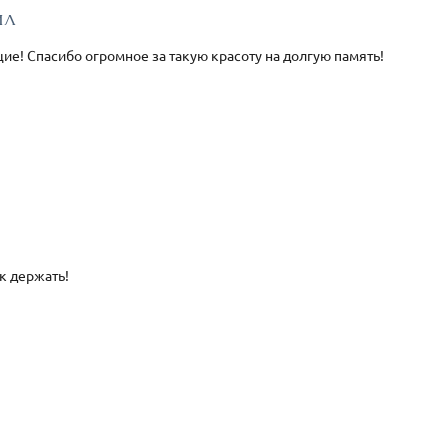
ил
ие! Спасибо огромное за такую красоту на долгую память!
ак держать!