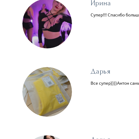
Ирина
Супер!!! Спасибо большо
Дарья
Все супер))))Антон са