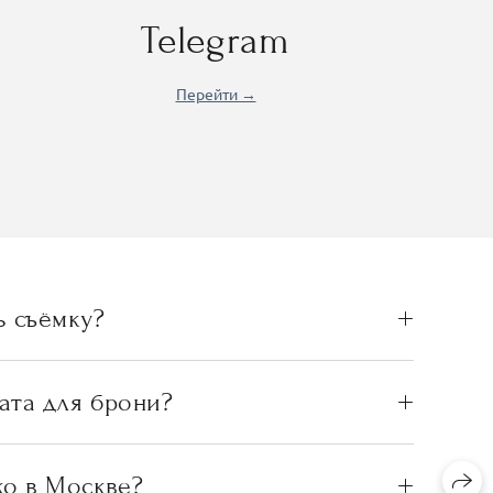
Telegram
Перейти →
ь съёмку?
ата для брони?
ко в Москве?