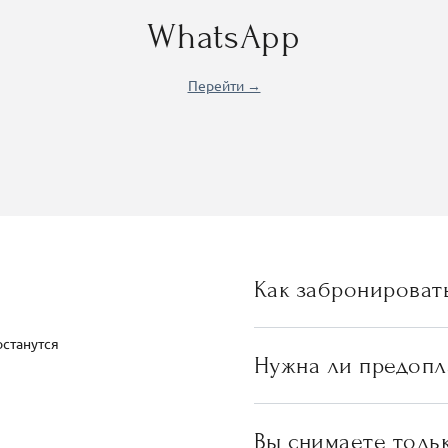
WhatsApp
Перейти →
Как забронироват
останутся
Нужна ли предопл
Вы снимаете толь